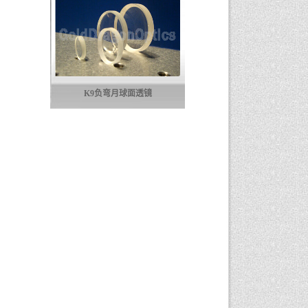
K9负弯月球面透镜